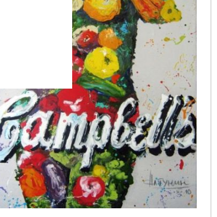
ell’s®
новых
о
ства