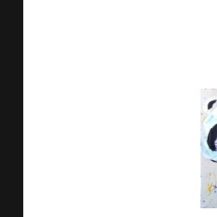
Арт-конкурс Campb
СУПzavod открыл 
звезд современног
«овощного» искус
31 августа на Винзаводе в
рамках международного
фестиваля промышленного
дизайна
Design Act 2010
,
состоялась церемония
открытия арт-выставки
Campbell’s® СУПzavod
, на
которой были