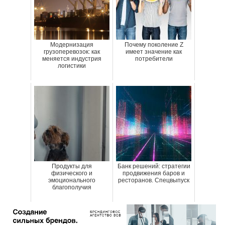
Модернизация
Почему поколение Z
грузоперевозок: как
имеет значение как
меняется индустрия
потребители
логистики
Продукты для
Банк решений: стратегии
физического и
продвижения баров и
эмоционального
ресторанов. Спецвыпуск
благополучия