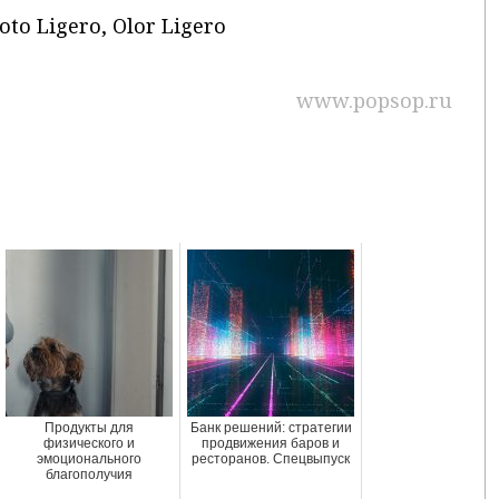
loto Ligero, Olor Ligero
www.popsop.ru
Продукты для
Банк решений: стратегии
физического и
продвижения баров и
эмоционального
ресторанов. Спецвыпуск
благополучия