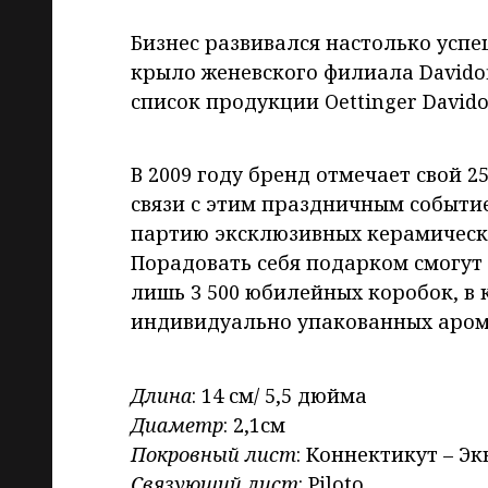
Бизнес развивался настолько успе
крыло женевского филиала Davidof
список продукции Oettinger Davido
В 2009 году бренд отмечает свой 2
связи с этим праздничным событ
партию эксклюзивных керамически
Порадовать себя подарком смогут
лишь 3 500 юбилейных коробок, в 
индивидуально упакованных аром
Длина
: 14 см/ 5,5 дюйма
Диаметр
: 2,1см
Покровный лист
: Коннектикут – Э
Связующий лист
: Piloto