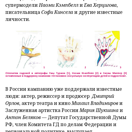
супермодели
Наоми Кэмпбелл
и
Ева Херцигова
,
писательница
Софи Кинсела
и другие известные
личности.
В России кампанию уже поддержали известные
люди: актер, режиссер и продюсер
Дмитрий
Орлов
, актер театра и кино
Михаил Владимиров
и
Заслуженная артистка России
Мария Шукшина
и
Антон Беляков
— Депутат Государственной Думы
РФ, член Комитета ГД по делам Федерации и
региональной политике, выступает