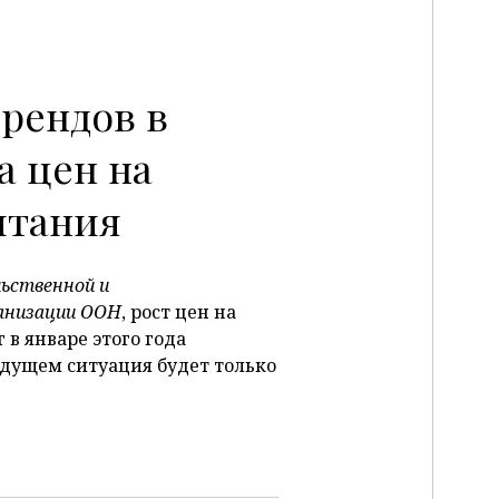
рендов в
P
а цен на
итания
ьственной и
ганизации ООН
, рост цен на
в январе этого года
будущем ситуация будет только