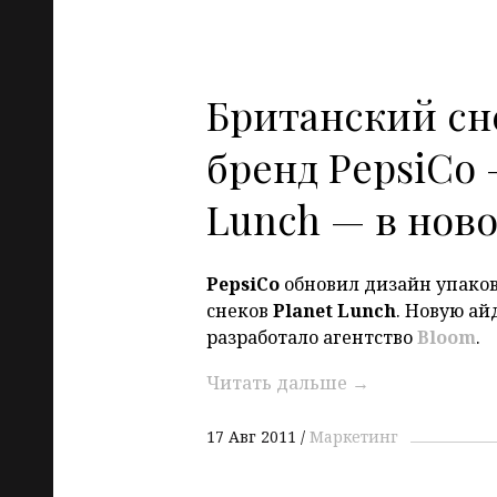
Британский с
бренд PepsiCo 
Lunch — в нов
PepsiCo
обновил дизайн упаков
снеков
Planet
Lunch
. Новую ай
разработало агентство
Bloom
.
Читать дальше
→
17 Авг 2011
Маркетинг