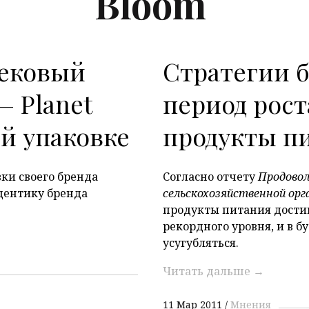
Bloom
нековый
Стратегии б
— Planet
период рост
ой упаковке
продукты п
ки своего бренда
Согласно отчету
Продовол
дентику бренда
сельскохозяйственной ор
продукты питания достиг 
рекордного уровня, и в 
усугубляться.
Читать дальше
→
11 Мар 2011
Мнения