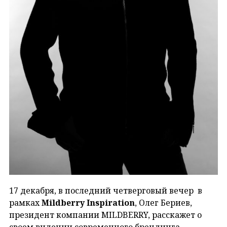
17 декабря, в последний четверговый вечер в
рамках
Mildberry Inspiration
, Олег Бериев,
президент компании MILDBERRY, расскажет о
своем видении современного брендинга,