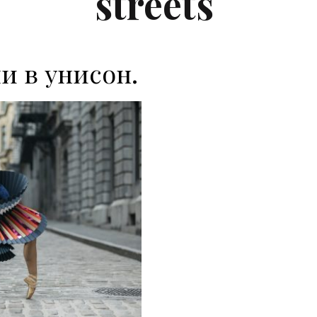
streets
и в унисон.
P