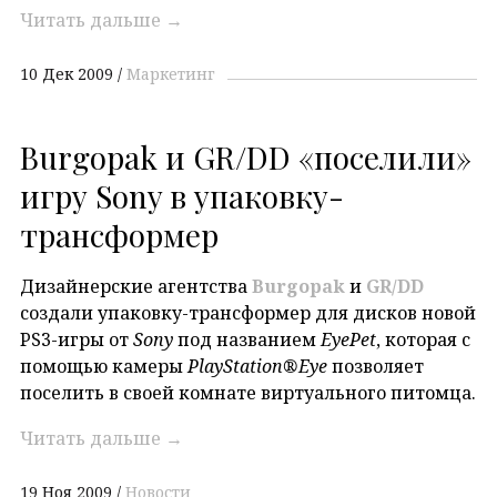
Читать дальше
→
10 Дек 2009
Маркетинг
Burgopak и GR/DD «поселили»
игру Sony в упаковку-
трансформер
Дизайнерские агентства
Burgopak
и
GR/DD
создали упаковку-трансформер для дисков новой
PS3-игры от
Sony
под названием
EyePet
, которая с
помощью камеры
PlayStation®Eye
позволяет
поселить в своей комнате виртуального питомца.
Читать дальше
→
19 Ноя 2009
Новости