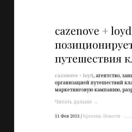
cazenove + loy
позиционируе
путешествия к
cazenove
+
loyd
, агентство, з
организацией путешествий кла
маркетинговую кампанию, раз
Читать дальше
→
11 Фев 2013
Креатив
Новости