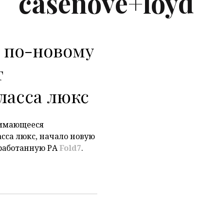
casenove+loyd
d по-новому
P
т
ласса люкс
анимающееся
сса люкс, начало новую
работанную РА
Fold
7
.