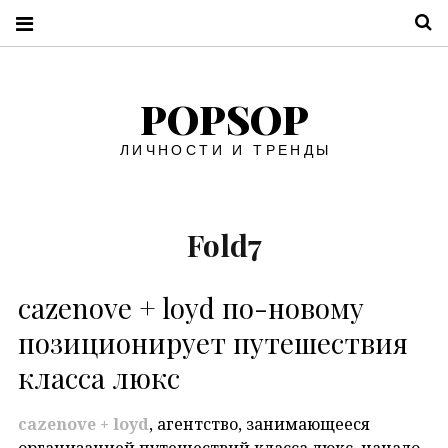
П
POPSOP
ЛИЧНОСТИ И ТРЕНДЫ
Fold7
cazenove + loyd по-новому
позиционирует путешествия
класса люкс
cazenove
+
loyd
, агентство, занимающееся
организацией путешествий класса люкс, начало