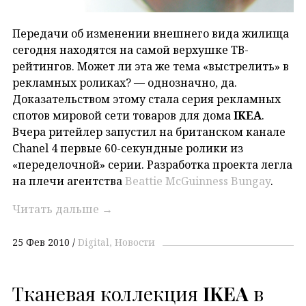
Передачи об изменении внешнего вида жилища
сегодня находятся на самой верхушке ТВ-
рейтингов. Может ли эта же тема «выстрелить» в
рекламных роликах? — однозначно, да.
Доказательством этому стала серия рекламных
спотов мировой сети товаров для дома
IKEA
.
Вчера ритейлер запустил на британском канале
Chanel 4 первые 60-секундные ролики из
«переделочной» серии. Разработка проекта легла
на плечи агентства
Beattie McGuinness Bungay
.
Читать дальше
→
25 Фев 2010
Digital
Новости
Тканевая коллекция
IKEA
в