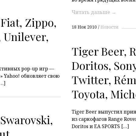
Читать дальше
→
 Fiat, Zippo,
18 Ноя 2010
Новости
, Unilever,
Tiger Beer, 
Doritos, Sony
ктивных pop-up игр —
Twitter, Rém
» Yahoo! обновляет свою
…]
Toyota, Mich
Tiger Beer выпустил пр
 Swarovski,
из саркофагов Range Rove
Doritos и EA SPORTS […]
ut,