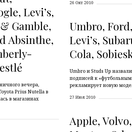
26 Окт 2010
gle, Levi’s,
 & Gamble,
Umbro, Ford,
d Absinthe,
Levi’s, Subar
mberly-
Cola, Sobies
estlé
Umbro и Studs Up назвал
подписей к «футбольным
ничного вечера,
рекламирует новую модель
yota Prius Nutella в
27 Июл 2010
ась в магазинах
Apple, Volvo