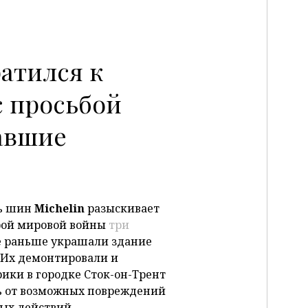
ратился к
с просьбой
P
авшие
ь шин
Michelin
разыскивает
рой мировой войны
три
е раньше украшали здание
. Их демонтировали и
рики в городке Сток-он-Трент
чь от возможных повреждений
ых действий.