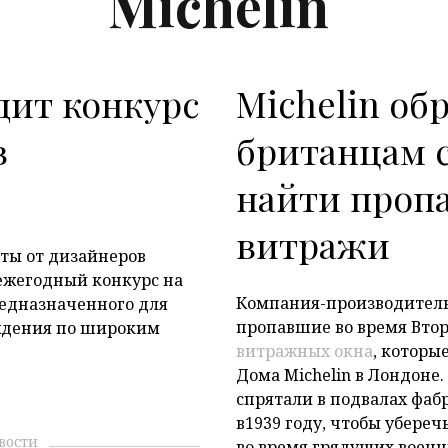
Michelin
дит конкурс
Michelin об
P
в
британцам 
найти проп
витражи
ты от дизайнеров
 ежегодный конкурс на
Компания-производител
едназначенного для
пропавшие во время Вто
ождения по широким
витражных окна
, которы
Дома Michelin в Лондоне
спрятали в подвалах фаб
в1939 году, чтобы убере
вости
во время грядущих военн