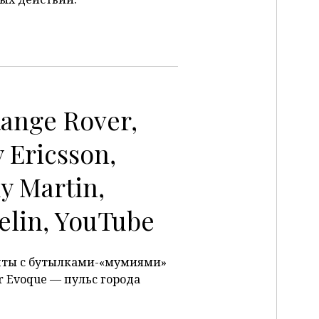
Range Rover,
 Ericsson,
y Martin,
elin, YouTube
инты с бутылками-«мумиями»
r Evoque — пульс города