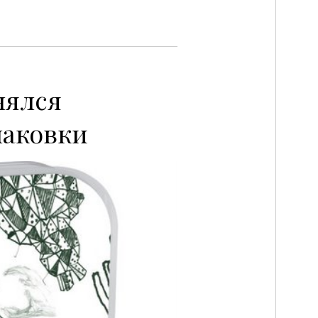
нялся
паковки