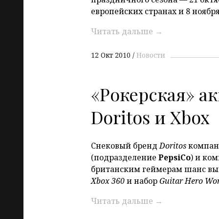
европейских странах и 8 ноября
Читать дальше
→
12 Окт 2010
Новости
«Рокерская» ак
Doritos и Xbox
Снековый бренд
Doritos
компа
(подразделение
PepsiCo
) и ко
британским геймерам шанс вы
Xbox 360
и набор
Guitar Hero Wor
Читать дальше
→