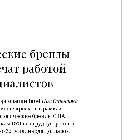
еские бренды
P
чат работой
циалистов
корпорации
Intel
Пол Отеллини
ачале проекта, в рамках
нологические бренды США
кам ВУЗов в трудоустройстве.
но 3,5 миллиарда долларов.