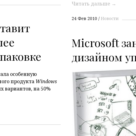
Читать дальше
→
24 Фев 2010
Новости
ставит
лее
Microsoft за
паковке
дизайном у
ала особенную
ного продукта
Windows
х вариантов, на 50%