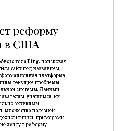
P
ает реформу
я в
США
ебного года
Bing
, поисковая
стила сайт под названием,
информационная платформа
зличны текущие проблемы
ельной системы. Данный
давателям, учащимся, их
иально активным
ть множество полезной
вдохновившись примерами
вою лепту в реформу