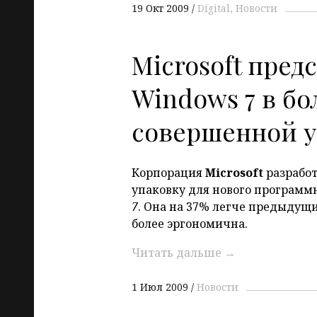
19 Окт 2009
Digital
Новости
Microsoft пред
Windows 7 в бо
совершенной у
Корпорация
Microsoft
разработ
упаковку для нового программ
7
. Она на 37% легче предыдущи
более эргономична.
Читать дальше
→
1 Июл 2009
Новости