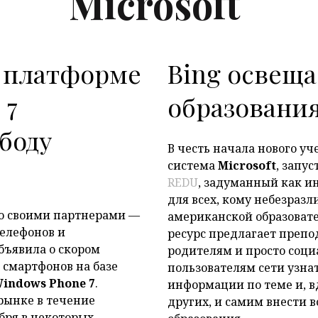
Microsoft
 платформе
Bing освещ
 7
образовани
P
боду
В честь начала нового уч
система
Microsoft
, запу
REDU
, задуманный как 
для всех, кому небезра
о своими партнерами —
американской образоват
елефонов и
ресурс предлагает препо
бъявила о скором
родителям и просто соц
 смартфонов на базе
пользователям сети узна
indows Phone 7
.
информации по теме и, 
рынке в течение
других, и самим внести 
бря в некоторых