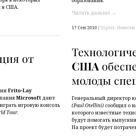
образования.
 в США.
Читать дальше
→
17 Сен 2010
Digital
Новости
Технологич
ция от
США
обеспе
молоды спе
нии
Frito-Lay
мпания
Microsoft
дают
Генеральный директор 
играть игровую консоль
(Paul Otellini)
сообщил о н
ld Tour
.
которого известные тех
будут помогать выпускни
На проект будет потраче