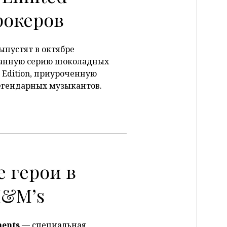
 рокеров
ыпустят в октябре
анную серию шоколадных
 Edition, приуроченную
егендарных музыкантов.
 герои в
M&M’s
ments
— специальная