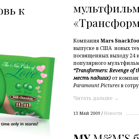
мультфиль
овь к
«Трансфор
Компания
Mars Snackfoo
выпуске в США новых те
посвященных выходу 24 
P
популярного мультфильм
“Transformers: Revenge of 
месть падших)
от компа
Paramount Pictures
в сотр
Читать дальше
→
13 Май 2009
Новости
MY
M&M’S б