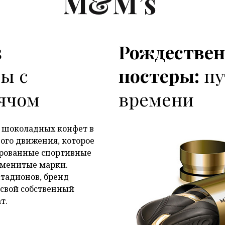
M&M’s
s
Рождествен
P
ы с
постеры:
пу
ячом
времени
х шоколадных конфет в
ного движения, которое
ированные спортивные
наменитые марки.
тадионов, бренд
 свой собственный
т.