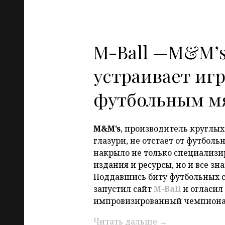
M-Ball —M&M’
устраивает игр
футбольным м
M&M’s
, производитель круглы
глазури, не отстает от футболь
накрыло не только специализ
издания и ресурсы, но и все з
Поддавшись биту футбольных с
запустил сайт
M-Ball
и огласил
импровизированный чемпиона
Читать дальше
→