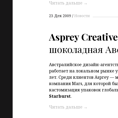
Читать дальше
→
23 Дек 2009
Новости
Asprey Creative
шоколадная Ав
Австралийское дизайн-агентст
работает на локальном рынке 
лет. Среди клиентов Asprey —
компания Mars, для которой б
кастомизация упаковок глобал
Starburst
.
Читать дальше
→