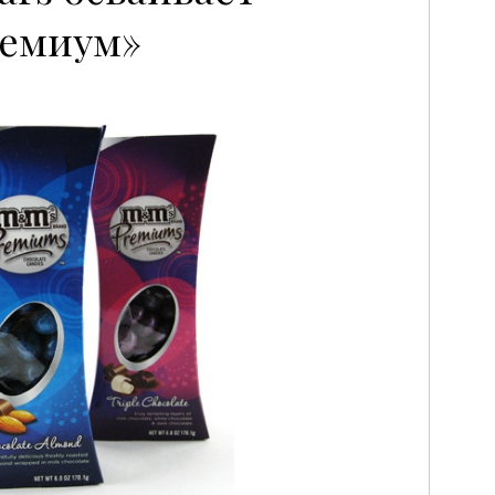
ремиум»
P