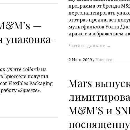
программа от бренда M&
персонализировать упако
этот раз предлагает пок
 M&M’s —
мультфильмов Уолта Дис
драже с изображением л
 упаковка-
Читать дальше
→
2 Июн 2009
Новости
р (Pierre Collard)
из
 в Брюсселе получил
Mars выпус
r Flexibles Packaging
 работу
«Squeeze»
.
лимитирова
M&M’S и SN
посвященн