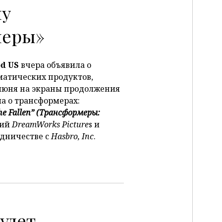
му
меры»
d US
вчера объявила о
матических продуктов,
июня на экраны продолжения
а о трансформерах:
the Fallen” (Трансформеры:
ний
DreamWorks Picture
s и
удничестве с
Hasbro, Inc
.
удет