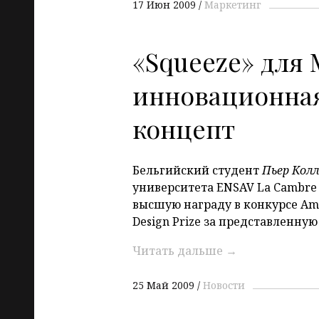
17 Июн 2009
Маркетинг
«Squeeze» для
инновационная
концепт
Бельгийский студент
Пьер Колла
университета ENSAV La Cambre
высшую награду в конкурсе Amco
Design Prize за представленную
Читать дальше
→
25 Май 2009
Новости