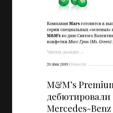
Компания
Mars
готовится к в
серии специальных «зеленых»
M&M’s
ко дню Святого Валенти
конфетки
Мисс Грин (Ms. Green)
Читать дальше
→
20 Янв 2009
Новости
M&M’s Premiu
дебютировали 
Mercedes-Benz 