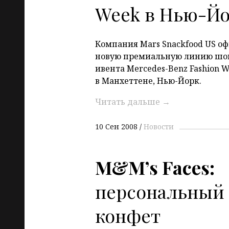
Week в Нью-Й
Компания Mars Snackfood US о
новую премиальную линию шок
ивента Mercedes-Benz Fashion 
в Манхеттене, Нью-Йорк.
Читать дальше
→
10 Сен 2008
Новости
M&M’s Faces:
персональный
конфет