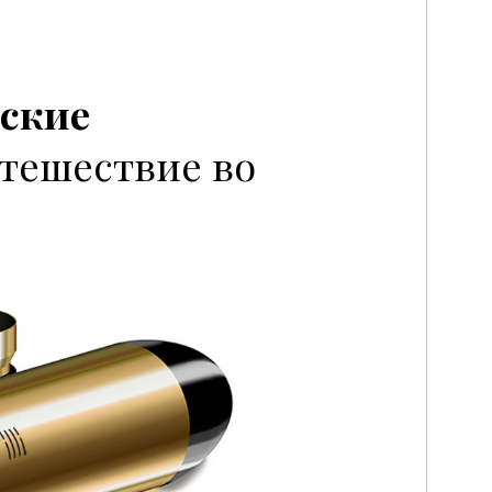
ские
тешествие во
P