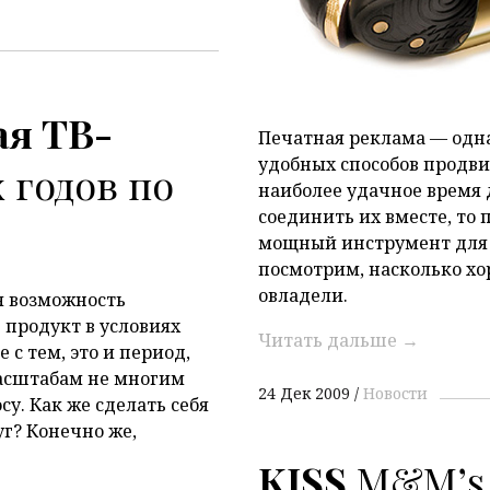
ая ТВ-
Печатная реклама — одна
удобных способов продв
х годов по
наиболее удачное время 
соединить их вместе, то
мощный инструмент для
посмотрим, насколько х
овладели.
я возможность
 продукт в условиях
Читать дальше
→
с тем, это и период,
масштабам не многим
24 Дек 2009
Новости
у. Как же сделать себя
уг? Конечно же,
KISS
M&M’s 