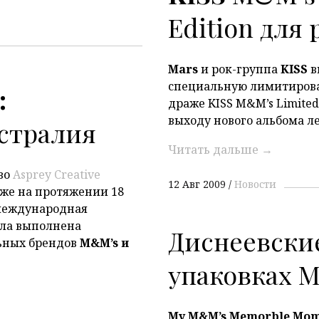
Edition для
Mars
и рок-группа
KISS
в
специальную лимитиров
:
драже KISS M&M’s Limited
выходу нового альбома л
стралия
Читать дальше
→
во
Asprey Creative
12 Авг 2009
Новости
уже на протяжении 18
 международная
ыла выполнена
Диснеевские
ьных брендов
M&M’s и
упаковках 
My M&M’s Memorble Mo