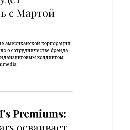
ь с Мартой
ние американской корпорации
ило о сотрудничестве бренда
ендайзинговым холдингом
nimedia.
s Premiums:
ars осваивает