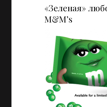
«Зеленая» люб
M&M’s