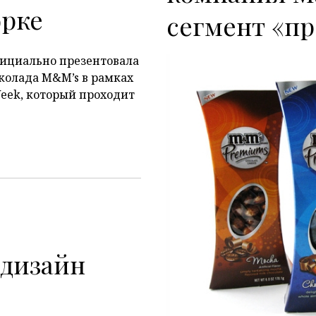
орке
сегмент «п
фициально презентовала
олада M&M’s в рамках
Week, который проходит
 дизайн