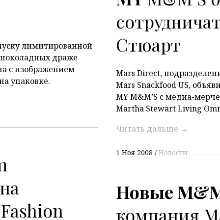
сотрудничат
Стюарт
ыпуску лимитированной
 шоколадных драже
на с изображением
Mars Direct, подразделе
на упаковке.
Mars Snackfood US, объяв
MY M&M’S с медиа-мерч
Martha Stewart Living Om
Читать дальше
→
1 Ноя 2008
Новости
m
на
Новые M&M’
Fashion
компания М