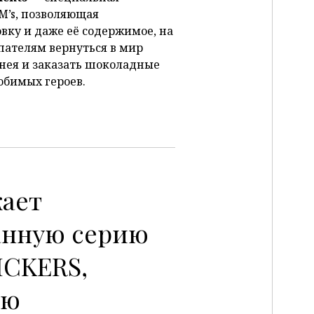
M’s, позволяющая
вку и даже её содержимое, на
упателям вернуться в мир
нея и заказать шоколадные
юбимых героев.
кает
нную серию
ICKERS,
ую