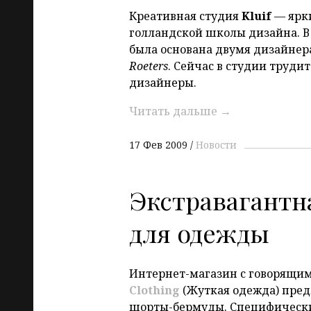
Креативная студия
Kluif
—
ярк
голландской школы дизайна. В
была основана двумя дизайне
Roeters
. Сейчас в студии труди
дизайнеры.
Читать дальше
→
17 Фев 2009
Новости
Экстравагантн
для одежды
Интернет-магазин с говорящи
Clothing
(Жуткая одежда) пред
шорты-бермуды. Специфическ