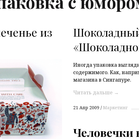
паковка с юморо
еченье из
Шоколадный
«Шоколадно
Иногда упаковка выгляди
содержимого. Как, напри
магазина в Сингапуре.
P
Читать дальше
→
21 Апр 2009
Маркетинг
Человечки в