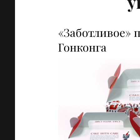
у
«Заботливое» п
Гонконга