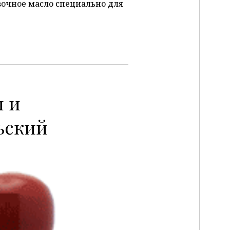
зочное масло специально для
 и
ьский