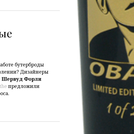
ые
работе бутерброды
авлении? Дизайнеры
и
Шервуд Форли
the
предложили
оса.