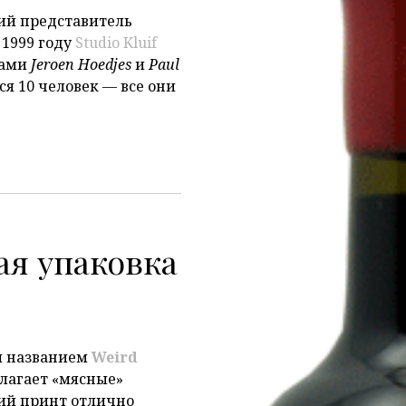
ий представитель
 1999 году
Studio Kluif
рами
Jeroen Hoedjes
и
Paul
тся 10 человек
—
все они
ая упаковка
м названием
Weird
лагает «мясные»
ий принт отлично