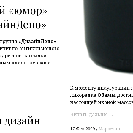
й «юмор»
зайнДепо»
 группа
«ДизайнДепо»
зитивно-антикризисного
 адресной рассылки
ным клиентам своей
К моменту инаугурации 
лихорадка
Обамы
достиг
настоящей иконой массов
Читать дальше
→
 дизайн
17 Фев 2009
Маркетинг