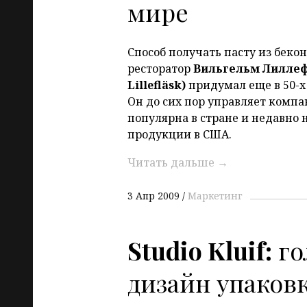
мире
Способ получать пасту из бек
ресторатор
Вильгельм Лиллеф
Lillefläsk)
придумал еще в 50-х 
Он до сих пор управляет компа
популярна в стране и недавно 
продукции в США.
Читать дальше
→
3 Апр 2009
Маркетинг
Studio Kluif:
го
дизайн упаков