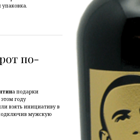
 упаковка.
рот по-
нтин
а подарки
 этом году
ли взять инициативу в
 подключив мужскую