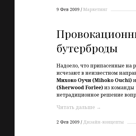
9 Фев 2009
Маркетинг
Провокационн
бутерброды
Надоело, что припасенные на 
исчезают в неизвестном напр
Михоко Оучи (Mihoko Ouchi)
(Sherwood Forlee)
из команды
нетрадиционное решение вопр
Читать дальше
→
2 Фев 2009
Дизайн-концепты