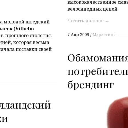
высококачественное сма
велосипедных цепей.
Читать дальше
→
она молодой шведский
леск (Vilhelm
7 Апр 2009
Маркетинг
г. прошлого столетия.
нией, которая весьма
начала поставки своей
Обамомания
потребител
брендинг
лландский
ки