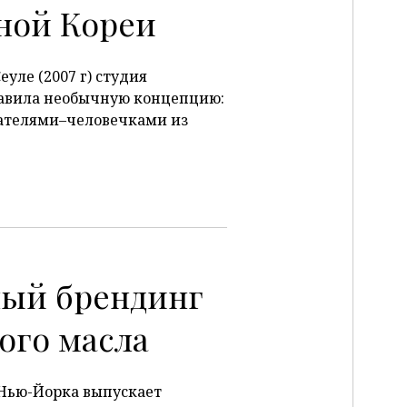
ной Кореи
еуле (2007 г) студия
авила необычную концепцию:
ателями–человечками из
ый брендинг
ого масла
Нью-Йорка выпускает