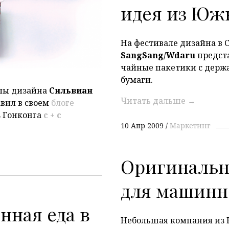
идея из Юж
На фестивале дизайна в С
SangSang/Wdaru
предст
чайные пакетики с держ
бумаги.
лы дизайна
Сильвиан
Читать дальше
→
вил в своем
блоге
 Гонконга
c + c
10 Апр 2009
Маркетинг
Оригинальн
для машинн
нная еда в
Небольшая компания из 