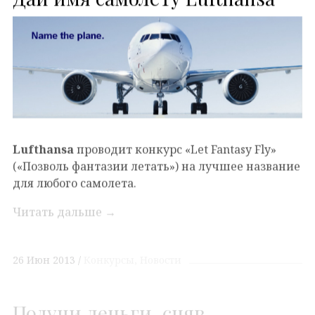
Lufthansa
проводит конкурс «Let Fantasy Fly»
(«Позволь фантазии летать») на лучшее название
для любого самолета.
Читать дальше
→
26 Июн 2013
Конкурсы
Новости
Получи деньги, сняв
необычное видео о Турции