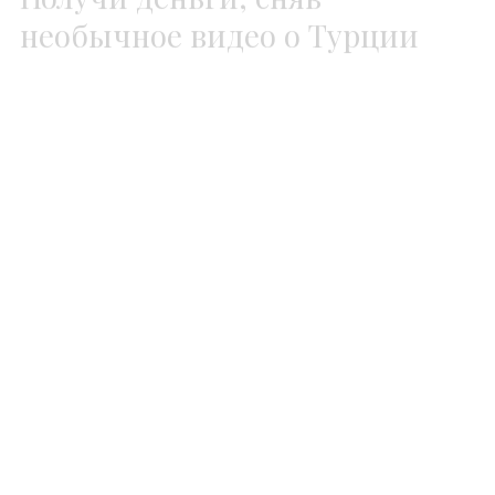
Министерство культуры и туризма Турции
представляет свою страну как бренд и
организует конкурс на самое вдохновляющее
видео о Турции.
Читать дальше
→
21 Июн 2013
Конкурсы
Новости
Выиграй призы от Samsung:
Galaxy S4, Galaxy Note 8.0,
путешествие и деньги