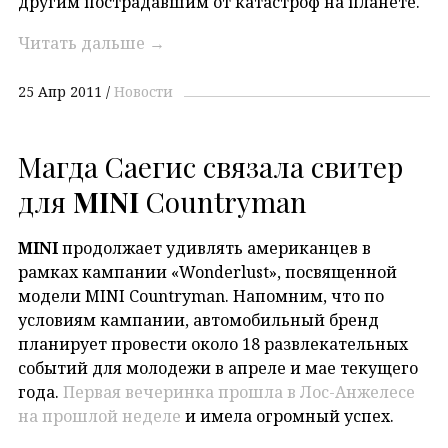
другим пострадавшим от катастроф на планете.
Читать дальше
→
25 Апр 2011
Новости
Магда Саегис связала свитер
для
MINI
Countryman
MINI
продолжает удивлять американцев в
рамках кампании «Wonderlust», посвященной
модели MINI Countryman. Напомним, что по
условиям кампании, автомобильный бренд
планирует провести около 18 развлекательных
событий для молодежи в апреле и мае текущего
года.
Первая вечеринка прошла в Лос-Анжелесе
на прошлой неделе
и имела огромный успех.