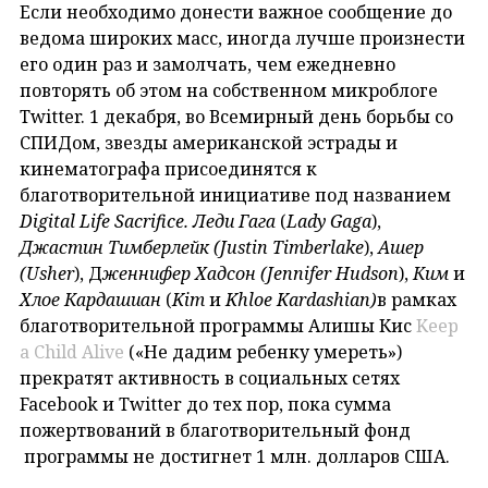
Если необходимо донести важное сообщение до
ведома широких масс, иногда лучше произнести
его один раз и замолчать, чем ежедневно
повторять об этом на собственном микроблоге
Twitter. 1 декабря, во Всемирный день борьбы со
СПИДом, звезды американской эстрады и
кинематографа присоединятся к
благотворительной инициативе под названием
Digital Life Sacrifice.
Леди Гага
(
Lady Gaga
),
Джастин Тимберлейк (
Justin Timberlake
),
Ашер
(U
sher
), Д
женнифер Хадсон
(Jennifer Hudson
),
Ким
и
Хлое Кардашиан
(
Kim
и
Khloe Kardashian)
в рамках
благотворительной программы Алишы Кис
Keep
a Child Alive
(«Не дадим ребенку умереть»)
прекратят активность в социальных сетях
Facebook и Twitter до тех пор, пока сумма
пожертвований в благотворительный фонд
программы не достигнет 1 млн. долларов США.