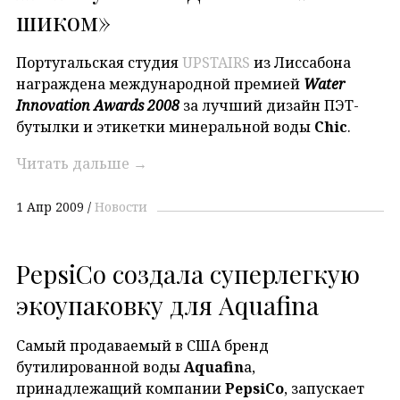
шиком»
Португальская студия
UPSTAIRS
из Лиссабона
награждена международной премией
Water
Innovation Awards 2008
за лучший дизайн ПЭТ-
бутылки и этикетки минеральной воды
Chic
.
Читать дальше
→
1 Апр 2009
Новости
PepsiCo создала суперлегкую
экоупаковку для Aquafina
Самый продаваемый в США бренд
бутилированной воды
Aquafin
a,
принадлежащий компании
PepsiCo
, запускает