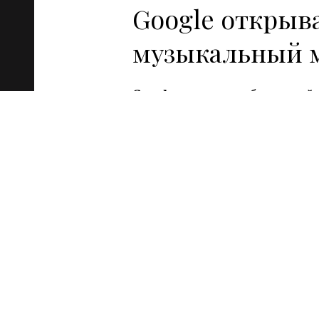
Google открыв
музыкальный 
Google
запускает собственный 
котором пользователи смогут 
музыкальные треки трех кру
компаний: Sony Music Enterta
Sony Corp
, Universal Music Gro
Vivendi SA
, и
EMI Music
.
Читать дальше
→
16 Ноя 2011
Digital
Новости
Facebook обзав