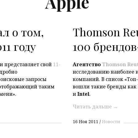
Apple
ал о том,
Thomson Reu
11 году
100 брендо
 и представляет свой
11-
Агентство
Thomson Reut
одробно
исследованию наиболее
поисковые запросы
компаний. В список «Топ
 отображающий таким
вошли такие бренды как
мени».
и
Intel
.
Читать дальше
→
16 Ноя 2011
Новости