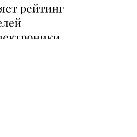
яет рейтинг
елей
электроники
опубликовала свой 17-й
стой электроники Greener
ый возглавили
Hewlett Packard
,
редлагает к