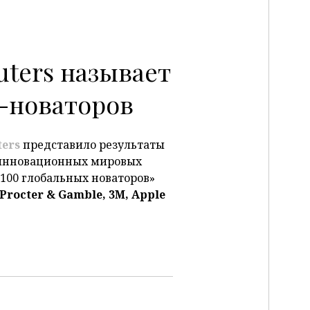
ters называет
в-новаторов
ers
представило результаты
 инновационных мировых
-100 глобальных новаторов»
Procter
& Gamble
, 3M
, Apple