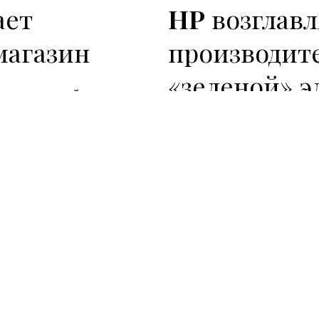
ает
HP
возглавл
магазин
производит
«зеленой» 
музыкальный ресурс, на
приобретать
Организация
Greenpeace
пнейших музыкальных
рейтинг экологически чи
inment, принадлежащей
Electronics Guide, котор
up, которой владеет
Dell
и
Nokia
.
Читать дальше
→
14 Ноя 2011
Новости
Starbucks п
одится