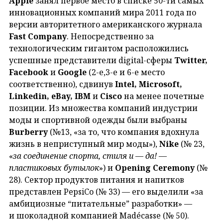
Apple
занял первое место в списке 50-ти самых
инновационных компаний мира 2011 года по
версии авторитетного американского журнала
Fast Company
. Непосредственно за
технологическим гигантом расположились
успешные представители digital-сферы
Twitter,
Facebook
и
Google
(2-е,3-е и 6-е место
соответственно), сдвинув
Intel, Microsoft,
Linkedin, eBay, IBM
и
Cisco
на менее почетные
позиции. Из множества компаний индустрии
моды и спортивной одежды были выбраны
Burberry
(№13, «за то, что компания вдохнула
жизнь в неприступный мир моды»),
Nike
(№ 23,
«
за соединение спорта, стиля и — да! —
пластиковых бутылок
») и
Opening Ceremony
(№
28). Сектор продуктов питания и напитков
представлен PepsiCo (№ 33) — его выделили «за
амбициозные “питательные” разработки» —
и шоколадной компанией Madécasse (№ 50).