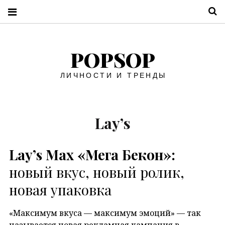
П
POPSOP
ЛИЧНОСТИ И ТРЕНДЫ
Lay’s
Lay’s Max «Мега Бекон»:
новый вкус, новый ролик,
новая упаковка
«Максимум вкуса — максимум эмоций» — так
называется новая рекламная кампания в