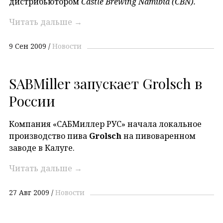
дистрибьютором
Castle Brewing Namibia (CBN).
Читать дальше
→
9 Сен 2009
Новости
SABMiller запускает Grolsch в
России
Компания «САБМиллер РУС» начала локальное
производство пива
Grolsch
на пивоваренном
заводе в Калуге.
Читать дальше
→
27 Авг 2009
Новости