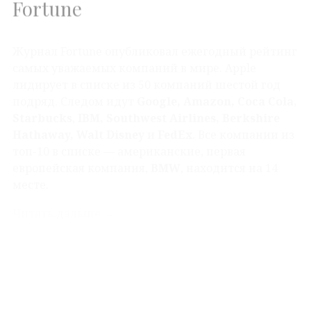
Журнал Fortune опубликовал ежегодный рейтинг
самых уважаемых компаний в мире. Apple
лидирует в списке
из 50 компаний шестой год
подряд. Следом идут
Google, Amazon, Coca Cola,
Starbucks
,
IBM, Southwest Airlines, Berkshire
Hathaway, Walt Disney
и
FedEx
. Все компании из
топ-10 в списке — американские, первая
европейская компания,
BMW
, находится на 14
месте.
Читать дальше
→
1 Мар 2013
Новости
Starbucks выпускает в
США
новую линейку холодных