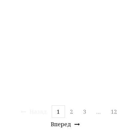
кофейных напитков в
бутылках
Starbucks
представил в США новые холодные
кофейные напитки в бутылках. Это различные
сорта кофе Starbucks с добавлением молока и
небольшим содержанием сахара.
Читать дальше
→
27 Фев 2013
Новости
Назад
1
2
3
…
12
Вперед