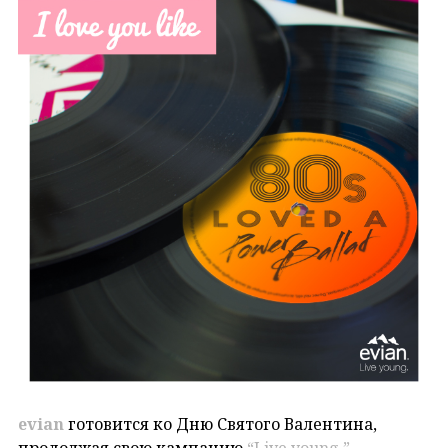
evian
готовится ко Дню Святого Валентина,
продолжая свою кампанию
“Live young.”