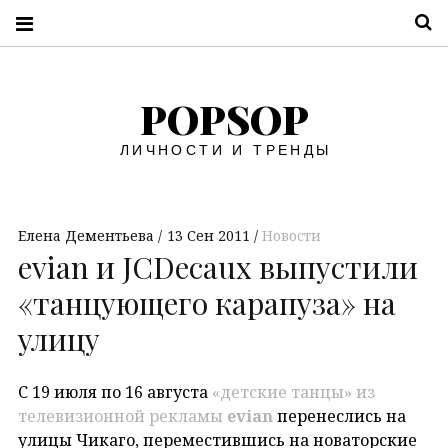
П
POPSOP
ЛИЧНОСТИ И ТРЕНДЫ
Елена Дементьева
13 Сен 2011
Новости
evian и JCDecaux выпустили
«танцующего карапуза» на
улицу
С 19 июля по 16 августа
«детские танцы» из
телевизионной рекламы
evian
перенеслись на
улицы Чикаго, переместившись на новаторские