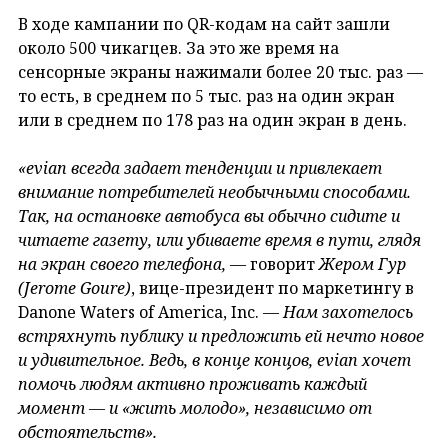
В ходе кампании по QR-кодам на сайт зашли
около 500 чикагцев. За это же время на
сенсорные экраны нажимали более 20 тыс. раз —
то есть, в среднем по 5 тыс. раз на один экран
или в среднем по 178 раз на один экран в день.
«evian всегда задает тенденции и привлекает
внимание потребителей необычными способами.
Так, на остановке автобуса вы обычно сидите и
читаете газету, или убиваете время в пути, глядя
на экран своего телефона,
— говорит
Жером Гур
(
Jerome Goure)
, вице-президент по маркетингу в
Danone Waters of America, Inc. —
Нам захотелось
встряхнуть публику и предложить ей нечто новое
и удивительное. Ведь, в конце концов,
evian хочет
помочь людям активно проживать каждый
момент — и «жить молодо», независимо от
обстоятельств».