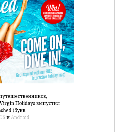
P
 путешественников,
irgin Holidays выпустил
shed (букв.
iOS
и
Android
.