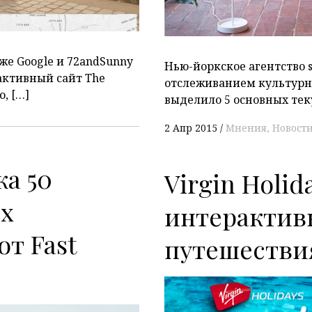
же Google и 72andSunny
Нью-йоркское агентство 
активный сайт The
отслеживанием культурн
, […]
выделило 5 основных тек
2 Апр 2015
Мнения
Новост
ка 50
Virgin Holi
х
интерактив
от Fast
путешестви