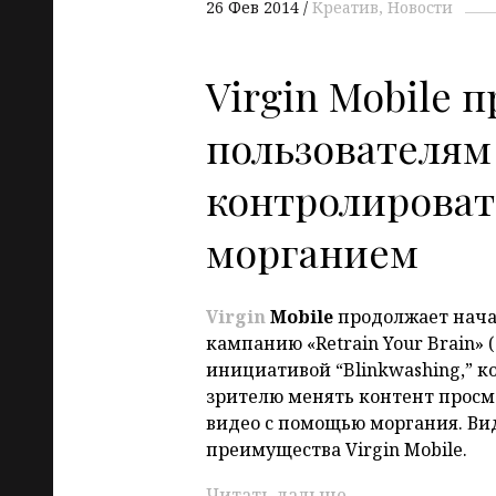
26 Фев 2014
Креатив
Новости
Virgin Mobile 
пользователям
контролироват
морганием
Virgin
Mobile
продолжает нача
кампанию «Retrain Your Brain» 
инициативой “Blinkwashing,” к
зрителю менять контент просм
видео с помощью моргания. Ви
преимущества Virgin Mobile.
Читать дальше
→