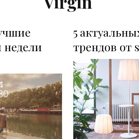
Virgin
учшие
5 актуальны
 недели
трендов от 
P