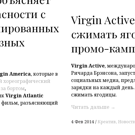
асности с
Virgin Activ
ированных
сжимать яг
азных
промо-кам
Virgin Active
, междунаро
Ричарда Брэнсона, запус
rgin America
, которые в
социальных медиа, пред
й хореографический
зарядки на каждый день.
 за бортом
,
сжимать ягодицы.
ик
Virgin Atlantic
 фильм, разъясняющий
Читать дальше
→
4 Фев 2014
Креатив
Новост