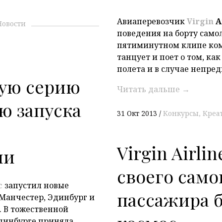
Авиаперевозчик
Virgin
A
Новости
поведения на борту само
пятиминутном клипе ком
танцует и поет о том, как
полета и в случае непре
ую серию
Читать дальше
→
ю запуска
31 Окт 2013
Конкурсы
Креа
P
Virgin Airli
ии
своего само
c
запустил новыe
пассажира 
 Манчестер, Эдинбург и
. В тожественной
динбурге приняла