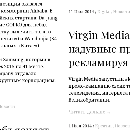
 позиции оказался
коммерции Alibaba. В-
11 Июл 2014
Digital
Новост
йских стартапа: Da-Jiang
ние GOPRO для неба),
Virgin Medi
пытку вылечить то, что
ению») и Wandoujia (34
надувные п
льных в Китае»).
рекламируя
 Samsung, который в
s 2015 на 41 месте.
ompany отдавало
Virgin Media запустили #
 крупным корпорациям.
промо-кампанию своих т
телевидения, интернета 
Великобритании.
Новости
Читать дальше
→
 объясняет
1 Июл 2014
Креатив
Новост