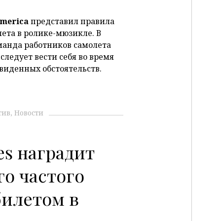
merica
представил правила
лета в ролике-мюзикле. В
анда работников самолета
 следует вести себя во время
двиденных обстоятельств.
тив
Новости
nes наградит
го частого
билетом в