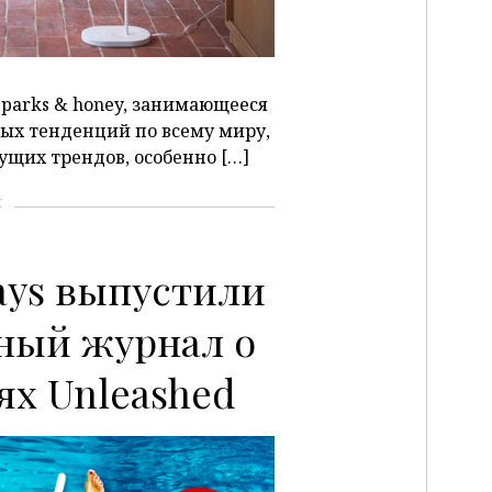
sparks & honey, занимающееся
ых тенденций по всему миру,
ущих трендов, особенно […]
и
days выпустили
ный журнал о
ях Unleashed