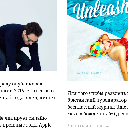
P
pany опубликовал
аний 2015. Этот список
Для того чтобы развлечь
 наблюдателей, пишет
британский туроператор V
бесплатный журнал Unlea
«высвобожденный») для
ple лидирует онлайн-
 в прошлые годы Apple
Читать дальше
→