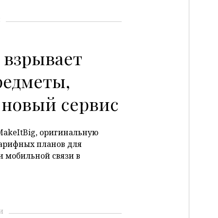
и
a взрывает
редметы,
 новый сервис
MakeItBig, оригинальную
арифных планов для
и мобильной связи в
и