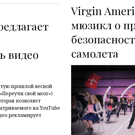
Virgin Amer
мюзикл о п
предлагает
безопасност
самолета
ь видео
тую прошлой весной
(«Переучи свой мозг»)
оторая позволяет
атриваемого на YouTube
део рекламирует