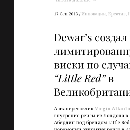
17 Сен 2013
Инновации
Креатив
Dewar’s создал
лимитированн
виски по случа
“Little Red”
в
Великобритан
Авиаперевозчик
Virgin Atlanti
внутрение рейсы из Лондона в
Абердин под брендом Little Red
церемонии открытия рейса в Э