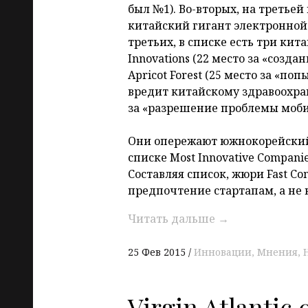
был №1). Во-вторых, на третьей
китайский гигант электронной 
третьих, в списке есть три кита
Innovations (22 место за «созда
Apricot Forest (25 место за «по
вредит китайскому здравоохран
за «разрешение проблемы моби
Они опережают южнокорейский
списке Most Innovative Companie
Составляя список, жюри Fast C
предпочтение стартапам, а не
Читать дальше
→
25 Фев 2015
Инновации
Мнения
Virgin Atlantic