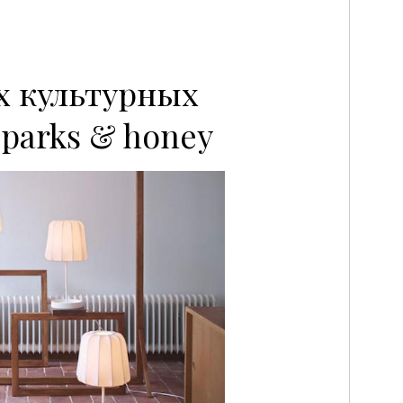
х культурных
sparks & honey
P