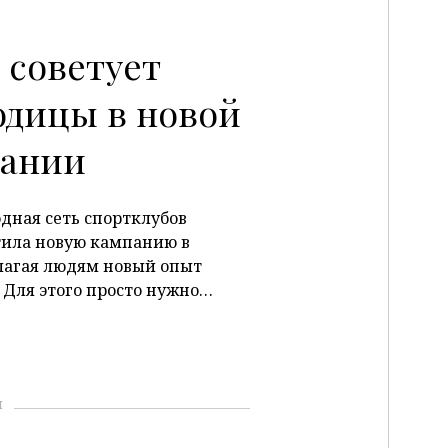
e советует
одицы в новой
пании
дная сеть спортклубов
тила новую кампанию в
лагая людям новый опыт
 Для этого просто нужно…
и