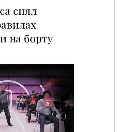
ica снял
равилах
и на борту
P