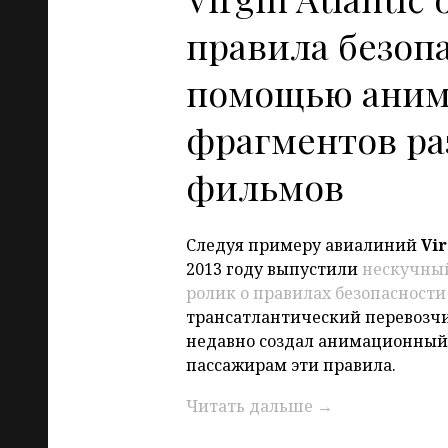
правила безоп
помощью аним
фрагментов р
фильмов
Следуя примеру авиалиний
Vi
2013 году выпустили
нескучны
ролик о правилах безопасности
трансатлантический перевозч
недавно создал анимационный
пассажирам эти правила.
Читать дальше
→