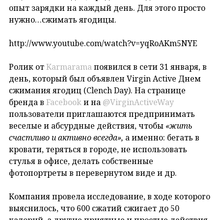
опыт зарядки на каждый день. Для этого просто
нужно…сжимать ягодицы.
http://www.youtube.com/watch?v=yqRoAKm5NYE
Ролик от
Karmarama
появился в сети 31 января, в
день, который был объявлен Virgin Active Днем
сжимания ягодиц (Clench Day). На странице
бренда в
Facebook
и на
@VirginActiveWay
пользователи приглашаются предпринимать
веселые и абсурдные действия, чтобы
«жить
счастливо и активно всегда»,
а именно: бегать в
кровати, теряться в городе, не использовать
стулья в офисе, делать собственные
фотопортреты в перевернутом виде и др.
Компания провела исследование, в ходе которого
выяснилось, что 600 сжатий сжигает до 50
калорий, а другие приятные и простые действия