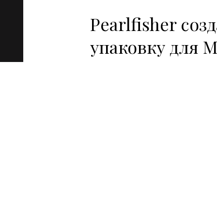
Pearlfisher соз
упаковку для M
Агентство
Pearlfisher
разработ
бренда и упаковки для легенда
производителя морской соли
M
Читать дальше
→
5 Июл 2011
Маркетинг
Pearlfisher ра
дизайн упаков