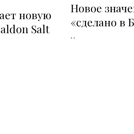
Новое знач
дает новую
«сделано в 
aldon Salt
Мы все хорошо знаем о 
ало новый дизайн
трудностях и ситуации с
рного британского
пострадавших ритейл-бр
aldon Salt
.
Habitat, Thornton’s и Jane
печально. Выбор именно 
брендов для участия в ко
несомненно, новый вспле
экономики. А легендарный
возвращается с приближен
Лондоне стартуют очере
зработали
Кроме того, радуют ново
группы Mulberry, котора
ки и
скачке в доходах — с про
£5,1 до £23,3 миллионов.