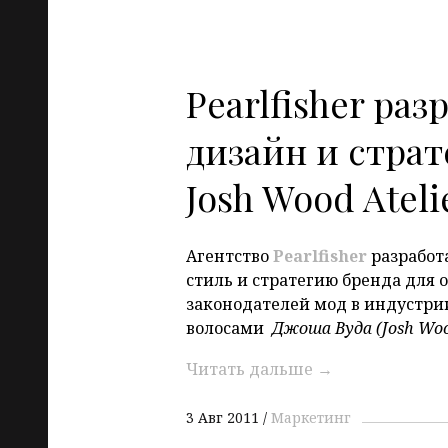
Pearlfisher ра
дизайн и стра
Josh Wood Ateli
Агентство
Pearlfisher
разработ
стиль и стратегию бренда для 
законодателей мод в индустрии
волосами
Джоша Вуда (
Josh
Woo
Читать дальше
→
3 Авг 2011
Маркетинг