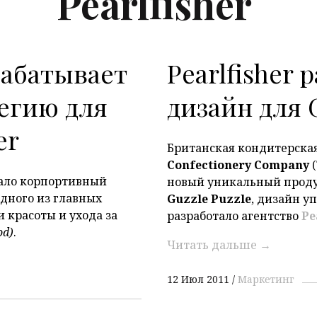
Pearlfisher
зрабатывает
Pearlfisher
тегию для
дизайн для G
er
Британская кондитерска
Confectionery
Company
(
ало корпортивный
новый уникальный прод
одного из главных
Guzzle
Puzzle
, дизайн у
 красоты и ухода за
разработало агентство
Pe
d)
.
Читать дальше
→
12 Июл 2011
Маркетинг