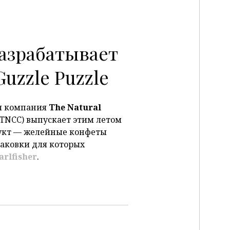
 разрабатывает
uzzle Puzzle
я компания
The
Natural
TNCC) выпускает этим летом
укт — желейные конфеты
паковки для которых
arlfisher
.