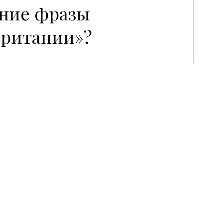
P
ение фразы
Британии»?
текущих экономических
 тройкой наиболее
ендов британского рынка—
 Norman. Но не все так
британских дизайнеров и
ролевской свадьбе — это,
ск в море отечественной
 слоган «Cool Britannia»
ием 2012 года, когда в
дные Олимпийские игры.
сти от британской фешн-
я 19 июня сообщила о резком
шлого года они увеличились с