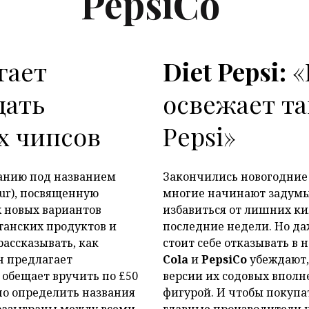
PepsiCo
гает
Diet Pepsi:
«
P
дать
освежает так
х чипсов
Pepsi»
анию под названием
Закончились новогодние 
our), посвященную
многие начинают задумыв
х новых вариантов
избавиться от лишних ки
танских продуктов и
последние недели. Но даж
рассказывать, как
стоит себе отказывать в
н предлагает
Cola
и
PepsiCo
убеждают,
 обещает вручить по £50
версии их содовых вполне
но определить названия
фигурой. И чтобы покупат
разыграны между всеми
главные производители 