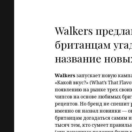
Walkers предла
британцам уга
название новы
Walkers
запускает новую камп
«Какой вкус?» (What’s That Flav
появлению на рынке трех свои
чипсов на основе любимых бри
рецептов. Но бренд не спешит 
именно он назвал новинки — о
британцам догадаться самим и
тысяч тем, кто сумеет правиль
(эти денежные подарки будут 