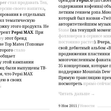
брендов
PepsiCo
(по свое
per
стал продавать Ten,
содержания кофеина) объ
ерсию своего напитка
,
летним гением рэпа
Мако
тирования в отдельных
который был назван «Twi
тил тематическую
авторитетнейшим музык
жку этого продукта. Не
Stone
(на текущий момент
урент
Pepsi MAX
. При
фолловеров в сервисе мик
ey
этот бренд
постоянно растет
). Вчера
ие Top Mates (Топовые
свой дебютный альбом «Bl
оторого
стало
продвижения пластинки 
ообщает
многочисленным фанатам
ку этой кампании
35 концертами, которые п
яц были выпущены ТВ-
поддержке Mountain Dew
я, что Pepsi MAX
Прямую трансляцию пре
ею в своих
посмотреть
прямо сейчас
.
Читать дальше
→
9 Ноя 2011
Новости