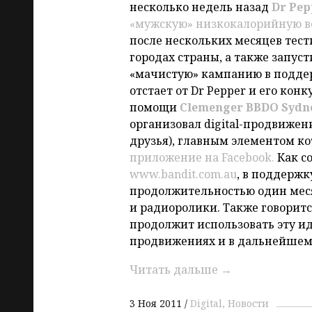
несколько недель назад
Dr Pep
«мужскую» низкокалорийную в
после нескольких месяцев тес
городах страны, а также запус
«мачистую» кампанию в поддер
отстает от Dr Pepper и его конк
помощи
Clemenger BBDO Sydn
организовал digital-продвижен
друзья), главным элементом к
приложение на Facebook.
Как с
www.bandit.com.au
, в поддерж
продолжительностью один мес
и радиоролики. Также говоритс
продолжит использовать эту ид
продвижениях и в дальнейшем
Читать дальше
→
3 Ноя 2011
Digital
Новости