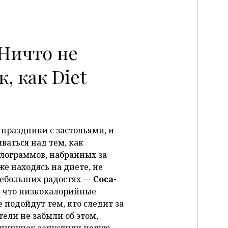
Ничто не
, как Diet
праздники с застольями, и
аться над тем, как
лограммов, набранных за
е находясь на диете, не
 небольших радостях —
Coca-
 что низкокалорийные
 подойдут тем, кто следит за
ели не забыли об этом,
шипучек запустили целую