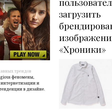
P
пользовател
загрузить
брендирова
изображени
«Хроники»
лавных трендов
agious феномены,
 интернетизации и
тенденции в дизайне.