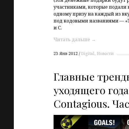
участниками, которые подали 
одному призу на каждый из вку
под кодовыми названиями — «Т
и С.
Читать дальше
→
23 Янв 2012
Digital
Новости
Главные тренд
уходящего года
Contagious. Час