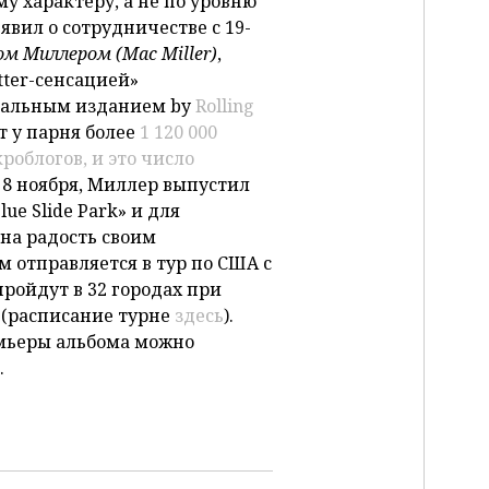
му характеру, а не по уровню
явил о сотрудничестве с 19-
м Миллером (Mac Miller)
,
tter-сенсацией»
альным изданием by
Rolling
 у парня более
1 120 000
роблогов, и это число
, 8 ноября, Миллер выпустил
ue Slide Park» и для
на радость своим
 отправляется в тур по США с
ройдут в 32 городах при
 (расписание турне
здесь
).
мьеры альбома можно
.