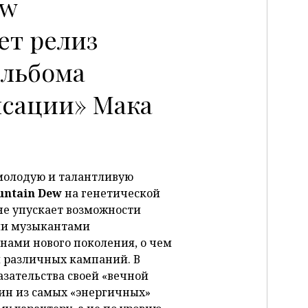
ew
ет релиз
альбома
P
нсации» Мака
молодую и талантливую
ntain Dew
на генетической
не упускает возможности
ми музыкантами
нами нового поколения, о чем
и различных кампаний. В
азательства своей «вечной
ин из самых «энергичных»