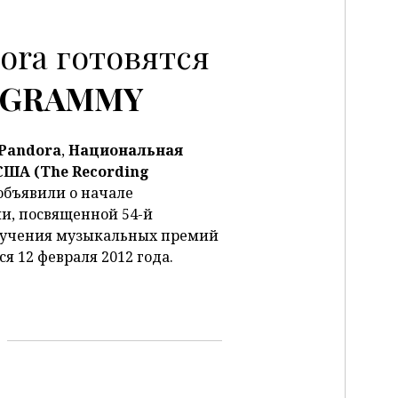
dora готовятся
GRAMMY
Pandora
,
Национальная
 США
(
The
Recording
. объявили о начале
и, посвященной 54-й
ручения музыкальных премий
я 12 февраля 2012 года.