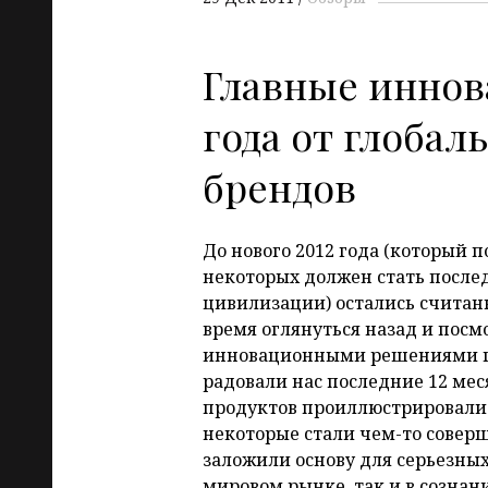
Главные иннов
года от глобал
брендов
До нового 2012 года (который 
некоторых должен стать посл
цивилизации) остались считанн
время оглянуться назад и посм
инновационными решениями г
радовали нас последние 12 мес
продуктов проиллюстрировали
некоторые стали чем-то совер
заложили основу для серьезных
мировом рынке, так и в сознан