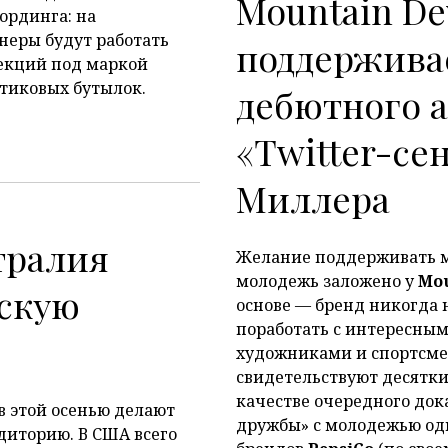
Mountain D
ординга: на
неры будут работать
поддержива
екций под маркой
стиковых бутылок.
дебютного 
«Twitter-се
Миллера
тралия
Желание поддерживать 
P
молодежь заложено у
Mou
скую
основе — бренд никогда 
поработать с интересны
художниками и спортсме
свидетельствуют десятк
качестве очередного док
 этой осенью делают
дружбы» с молодежью од
диторию. В США всего