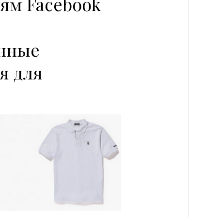
ям Facebook
нные
я для
P