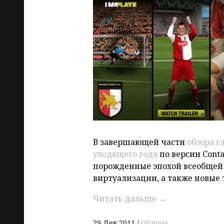
В завершающей части
обзора г
уходящего года
по версии Cont
порожденные эпохой всеобщей
виртуализации, а также новые 
Читать дальше
→
29 Дек 2011
Обзоры