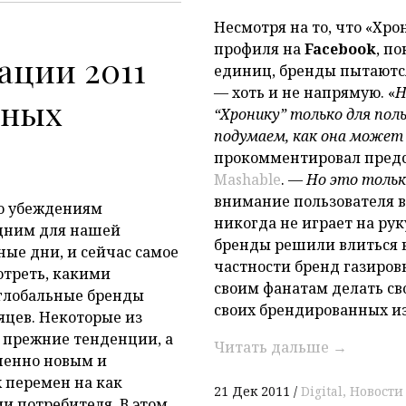
Несмотря на то, что «Хро
профиля на
Facebook
, п
ации 2011
единиц, бренды пытаются
P
— хоть и не напрямую. «
Н
ьных
“Хронику” только для пол
подумаем, как она может
прокомментировал предст
Mashable
. —
Но это тольк
внимание пользователя 
по убеждениям
никогда не играет на ру
едним для нашей
бренды решили влиться в 
ые дни, и сейчас самое
частности бренд газиро
отреть, какими
своим фанатам делать с
лобальные бренды
своих брендированных и
яцев. Некоторые из
 прежние тенденции, а
Читать дальше
→
шенно новым и
 перемен на как
21 Дек 2011
Digital
Новости
ии потребителя. В этом