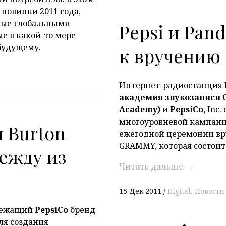
новинки 2011 года,
ные глобальными
Pepsi и Pan
е в какой-то мере
будущему.
к вручению
Интернет-радиостанция
академия звукозаписи
Academy
)
и
PepsiCo
, Inc
многоуровневой кампани
 Burton
ежегодной церемонии в
GRAMMY, которая состоитс
дежду из
Читать дальше
→
15 Дек 2011
Digital
Новости
лежащий
PepsiCo
бренд
ля создания