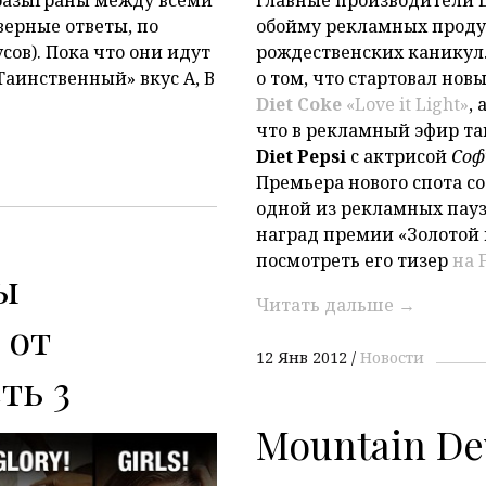
верные ответы, по
обойму рекламных продук
сов). Пока что они идут
рождественских каникул.
аинственный» вкус А, В
о том, что стартовал но
Diet Coke
«Love it Light»
,
что в рекламный эфир т
Diet Pepsi
с актрисой
Софи
Премьера нового спота со
одной из рекламных пауз
наград премии «Золотой 
посмотреть его тизер
на 
ы
Читать дальше
→
 от
12 Янв 2012
Новости
ть 3
Mountain De