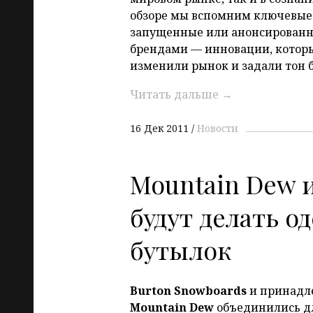
обзоре мы вспомним ключевые 
запущенные или анонсирован
брендами — инновации, которы
изменили рынок и задали тон 
Читать дальше
→
16 Дек 2011
Новости
Mountain Dew и
будут делать о
бутылок
Burton
Snowboards
и принад
Mountain
Dew
объединились д