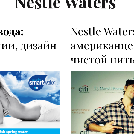
Nestle Waters
ода:
Nestle Wate
ии, дизайн
американце
4
чистой пит
P