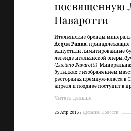
посвященную 
Паваротти
Итальянские бренды минерал
Acqua
Panna
, принадлежащие
выпустили лимитированные б
легенде итальянской оперы
Лу
(
Luciano Pavarotti)
. Минеральна
бутылках с изображением маэс
ресторанах премиум-класса в С
апреля и позднее поступит в п
Читать дальше
→
25 Апр 2013
Дизайн
Новости