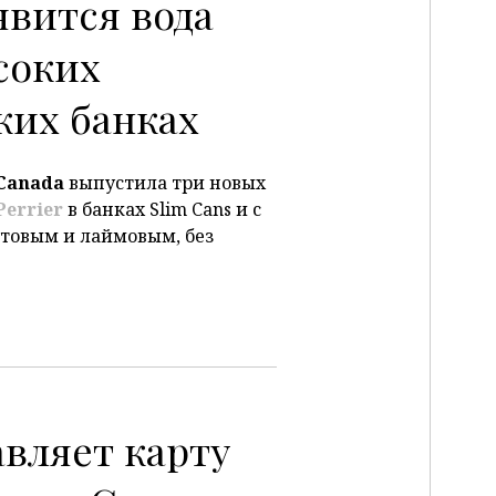
явится вода
P
ысоких
ких банках
Canada
выпустила три новых
Perrier
в банках Slim Cans и с
товым и лаймовым, без
авляет карту