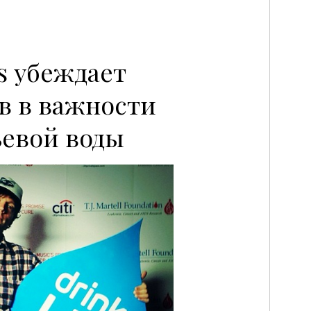
rs убеждает
в в важности
ьевой воды
P