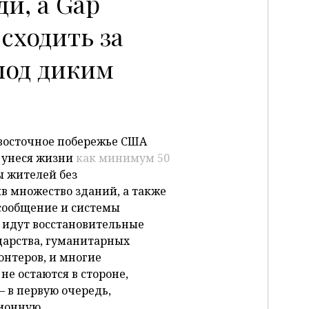
ди, а Gap
сходить за
P
под диким
 восточное побережье США
 унеся жизни
как минимум 50
ы жителей без
в множество зданий, а также
сообщение и системы
 идут восстановительные
дарства, гуманитарных
онтеров, и многие
не остаются в стороне,
 в первую очередь,
ионную.