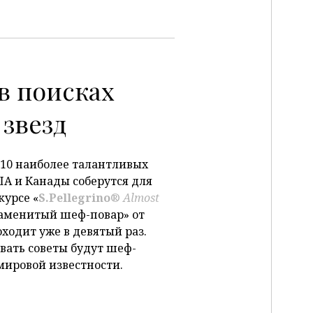
P
 в поисках
звезд
 10 наиболее талантливых
А и Канады соберутся для
курсе «
S.Pellegrino
®
Almost
наменитый шеф-повар» от
роходит уже в девятый раз.
авать советы будут шеф-
мировой известности.