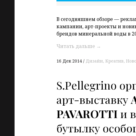
В сегодняшнем обзоре — рекл
кампании, арт-проекты и нов
брендов минеральной воды в 20
Читать дальше
→
16 Дек 2014
Дизайн
Креатив
Нов
S.Pellegrino ор
арт-выставку
PAVAROTTI
и 
бутылку особог