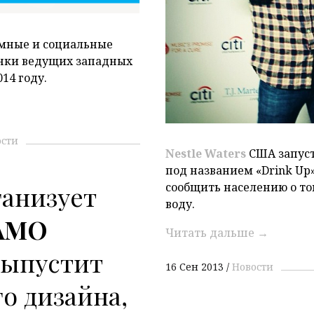
амные и социальные
инки ведущих западных
14 году.
ости
Nestle Waters
США запус
под названием «Drink Up»
ганизует
сообщить населению о то
воду.
AMO
Читать дальше
→
выпустит
16 Сен 2013
Новости
о дизайна,