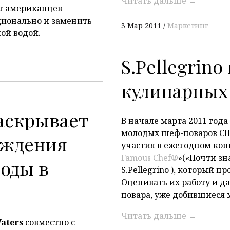
Читать дальше
→
ет американцев
ционально и заменить
3 Мар 2011
Маркетинг
ой водой.
S.Pellegrino
кулинарных 
раскрывает
В начале марта 2011 года
молодых шеф-поваров СШ
ождения
участия в ежегодном кон
P
Famous Chef®
»(«Почти з
оды в
S.Pellegrino ), который п
Оценивать их работу и д
повара, уже добившиеся 
Читать дальше
→
Waters
совместно с