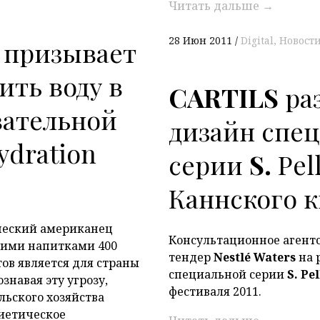
Читать дальше
→
28 Июн 2011
Digital
Новост
e призывает
ить воду в
CARTILS
ра
вательной
дизайн спе
dration
серии
S.
Pel
Каннского 
ческий американец
Консультационное агент
кими напитками 400
тендер
Nestlé Waters
на 
тов является для страны
специальной серии
S. Pe
знавая эту угрозу,
фестиваля 2011.
льского хозяйства
Диетическое