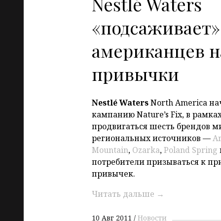
Nestlé Waters
«подсаживает»
американцев н
привычки
Nestlé
Waters
North America н
кампанию Nature’s Fix, в рамка
продвигаться шесть брендов м
региональных источников —
A
Mountain
,
Ozarka
,
Poland Spring
потребители призываться к пр
привычек.
Читать дальше
→
10 Авг 2011
Новости