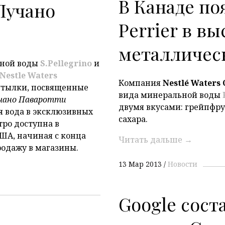
P
В Канаде по
Лучано
Perrier в в
металличес
ьной воды
S.
Pellegrino
и
Nestle Waters
Компания
Nestlé
Waters
утылки, посвященные
вида минеральной воды
чано Паваротти
двумя вкусами: грейпфру
я вода в эксклюзивных
сахара.
тро доступна в
ША, начиная с конца
Читать дальше
→
родажу в магазины.
13 Мар 2013
Новости
Google сост