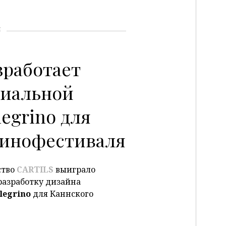
и
зработает
циальной
P
legrino для
кинофестиваля
ство
CARTILS
выиграло
разработку дизайна
llegrino
для Каннского