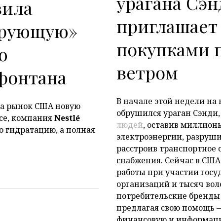
урагана Сэн
вила
приглашает 
ирующую»
покупками 
ю
ветром
фонтана
В начале этой недели на
 на рынок США новую
обрушился ураган Сэнди,
ce, компания
Nestl
é
людей
, оставив миллион
то гидратацию, а полная
электроэнергии, разруши
расстроив транспортное 
снабжения. Сейчас в США
работы при участии госу
организаций и тысяч вол
потребительские бренды 
предлагая свою помощь —
финансовую и информац