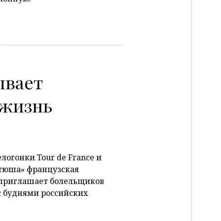
ывает
 жизнь
огонки Tour de France и
тюша» французская
приглашает болельщиков
с буднями российских