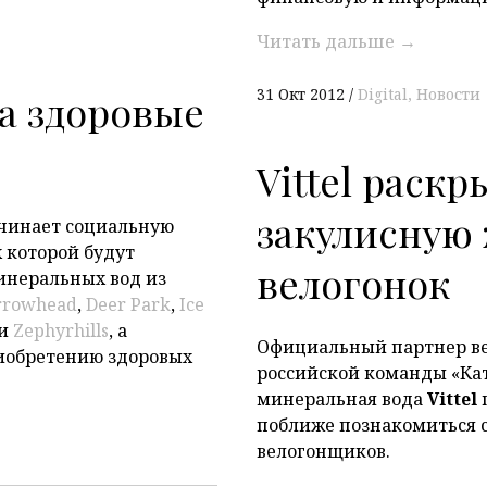
Читать дальше
→
31 Окт 2012
Digital
Новости
а здоровые
Vittel раскр
закулисную
ачинает социальную
х которой будут
велогонок
инеральных вод из
rrowhead
,
Deer Park
,
Ice
и
Zephyrhills
, а
Официальный партнер вел
иобретению здоровых
российской команды «Ка
минеральная вода
Vittel
поближе познакомиться 
велогонщиков.