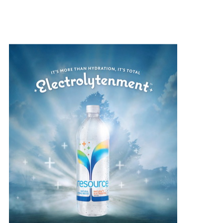
новую 100% минеральную воду
Resource,
компания
Nestl
é
заявила, что она дает «не просто
гидратацию, а полная электрификацию».