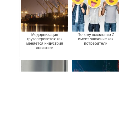
Модернизация
Почему поколение Z
грузоперевозок: как
имеет значение как
меняется индустрия
потребители
логистики
Продукты для
Банк решений: стратегии
физического и
продвижения баров и
эмоционального
ресторанов. Спецвыпуск
благополучия