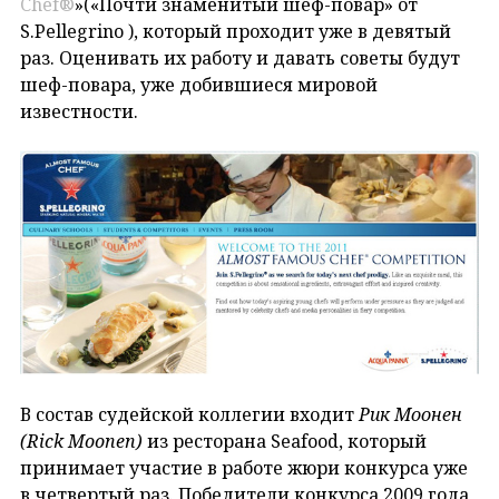
Chef®
»(«Почти знаменитый шеф-повар» от
S.Pellegrino ), который проходит уже в девятый
раз. Оценивать их работу и давать советы будут
шеф-повара, уже добившиеся мировой
известности.
В состав судейской коллегии входит
Рик Моонен
(Rick Moonen)
из ресторана Seafood, который
принимает участие в работе жюри конкурса уже
в четвертый раз. Победители конкурса 2009 года