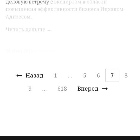
повышения эффективности бизнеса Ицхаком
Адизесом
.
Читать дальше
→
24 Июн 2015
Новости
Назад
1
…
5
6
7
8
9
…
618
Вперед