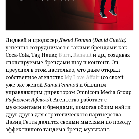
Диджей и продюсер
Дэвид Гетта (David Guetta)
успешно сотрудничает с такими брендами как
Coca-Cola, Tag Heuer,
Burn
,
Renault
и др., создавая
спонсируемые брендами шоу и контент. Он
преуспел в этом настолько, что даже открыл
собственное агентство
My Love Affair
(со своей
уже экс-женой
Кати Геттой
и бывшим
управляющим директором Omnicom Media Group
Рафаэлем Афлало
). Агентство работает с
музыкантами и брендами, помогая обоим найти
друг друга для стратегического партнерства.
Дэвид Гетта делится своими мыслями по поводу
эффективного тандема бренд-музыкант.