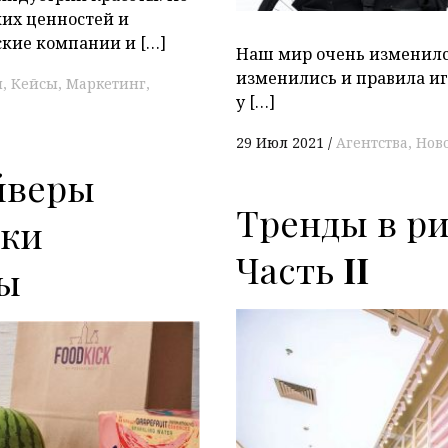
их ценностей и
кие компании и […]
Наш мир очень изменился
изменились и правила игр
и
Кейсы
Маркетинг
у […]
29 Июл 2021
Агентства
Нов
йверы
Тренды в ри
вки
Часть
II
ды