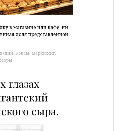
лку в магазине или кафе, ни
львиная доля представленной
вации
Кейсы
Маркетинг
бзоры
х глазах
игантский
ского сыра.