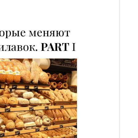
торые меняют
илавок.
PART
I
P