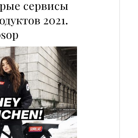
рые сервисы
одуктов 2021.
psop
P