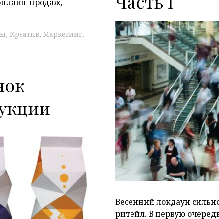
Часть I
 онлайн-продаж,
сы
Креатив
Маркетинг
нок
дукции
P
Весенний локдаун сильн
ритейл. В первую очеред