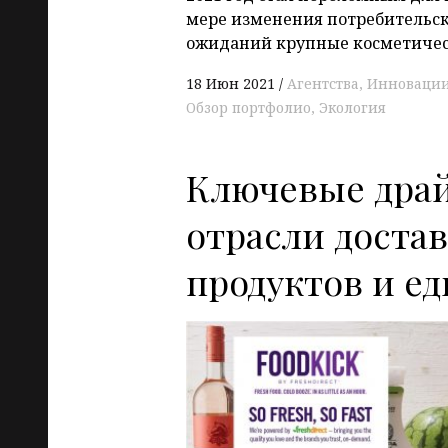
мере изменения потребительск
ожиданий крупные косметичес
18 Июн 2021
Агентства
Инноваци
Обзор портфолио
Экология
Ключевые дра
отрасли доста
продуктов и е