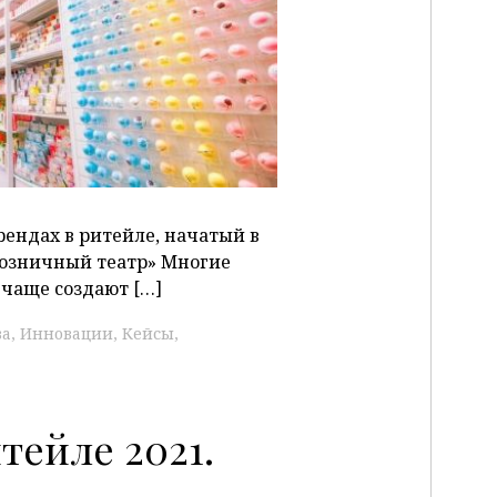
P
рендах в ритейле, начатый в
озничный театр» Многие
чаще создают […]
ва
Инновации
Кейсы
тейле 2021.