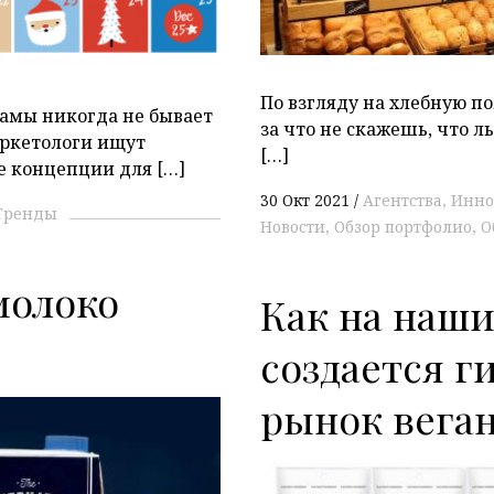
По взгляду на хлебную по
амы никогда не бывает
за что не скажешь, что 
ркетологи ищут
[…]
 концепции для […]
30 Окт 2021
Агентства
Инно
Тренды
Новости
Обзор портфолио
О
молоко
Как на наши
создается г
рынок веган