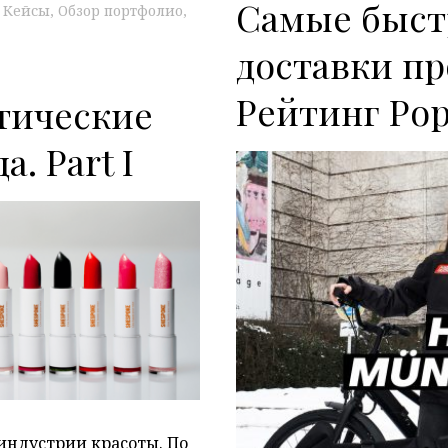
Самые быст
Кейсы
Обзор портфолио
доставки пр
Рейтинг Po
тические
а. Part I
P
индустрии красоты. По