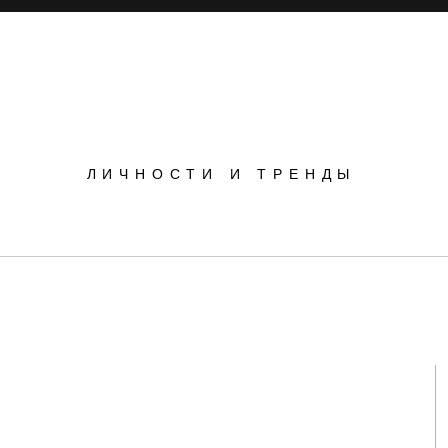
POPSOP
ЛИЧНОСТИ И ТРЕНДЫ
Инновации
Инсайты
Маркетинг
и
,
Экология
ризирует