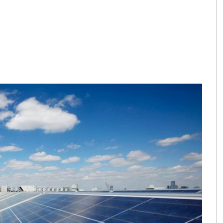
ареи в
нии