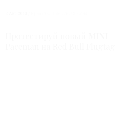
2 Авг 2013
Креатив
Новости
Обзоры
Протестируй новый
MINI
Paceman на Red Bull Flugtag
Следуя своему девизу «Будь собой»
MINI