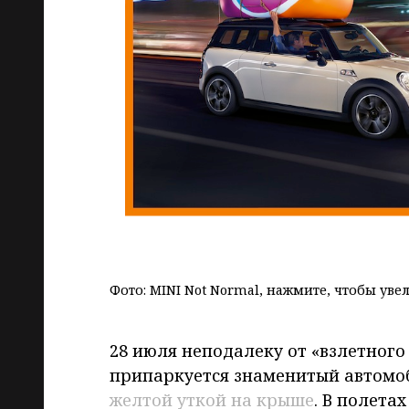
Фото: MINI Not Normal, нажмите, чтобы уве
28 июля неподалеку от «взлетного 
припаркуется знаменитый автомоб
желтой уткой на крыше
. В полета