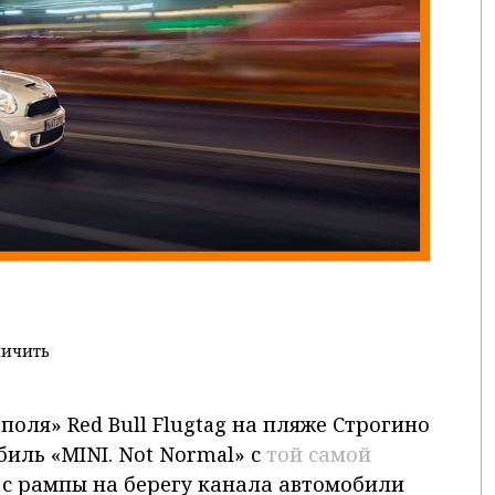
личить
поля» Red Bull Flugtag на пляже Строгино
иль «MINI. Not Normal» с
той самой
х с рампы на берегу канала автомобили