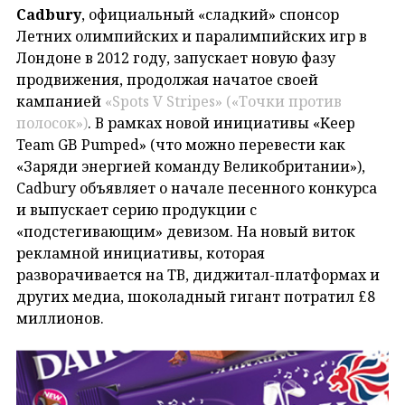
Cadbury
, официальный «сладкий» спонсор
Летних олимпийских и паралимпийских игр в
Лондоне в 2012 году, запускает новую фазу
продвижения, продолжая начатое своей
кампанией
«Spots V Stripes» (
«
Точки против
полосок
»
)
. В рамках новой инициативы «Keep
Team GB Pumped» (что можно перевести как
«Заряди энергией команду Великобритании»),
Cadbury объявляет о начале песенного конкурса
и выпускает серию продукции с
«подстегивающим» девизом. На новый виток
рекламной инициативы, которая
разворачивается на ТВ, диджитал-платформах и
других медиа, шоколадный гигант потратил £8
миллионов.