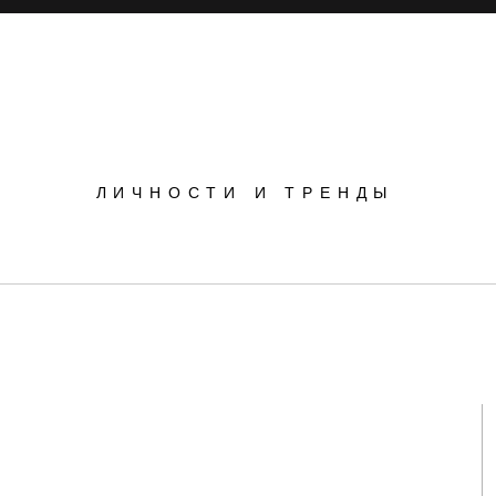
POPSOP
ЛИЧНОСТИ И ТРЕНДЫ
Инновации
Инсайты
Маркетинг
ие:
зеленая