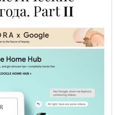
года. Part
II