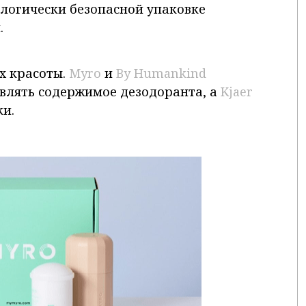
логически безопасной упаковке
.
х красоты.
Myro
и
By Humankind
влять содержимое дезодоранта, а
Kjaer
ки.