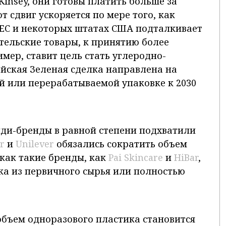
Kinsey, они готовы платить больше за
т сдвиг ускоряется по мере того, как
 ЕС и некоторых штатах США подталкивает
ельские товары, к принятию более
имер, ставит цель стать углеродно-
йская Зеленая сделка направлена ​​на
й или перерабатываемой упаковке к 2030
ди-бренды в равной степени подхватили
r
и
Unilever
обязались сократить объем
 как такие бренды, как
Pai Skincare
и
HiBar
,
а из первичного сырья или полностью
объем одноразового пластика становится