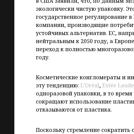
в США заявили, что, по данным Mc
экологически чистую упаковку. Это
государственное регулирование в
компании, производящие потребит
устойчивых альтернатив. ЕС, напр
нейтральным к 2050 году, а Европе
переход к полностью многоразово
году.
Косметические конгломераты и ин
эту тенденцию:
L’Oréal
,
Estée Laude
одноразовой упаковки, в то время
сокращают использование пластик
отказываются от пластика.
Поскольку стремление сократить 