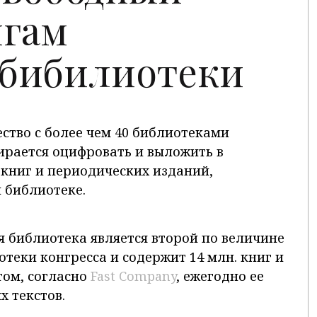
игам
 бибилиотеки
ство с более чем 40 библиотеками
ирается оцифровать и выложить в
в книг и периодических изданий,
й библиотеке.
я библиотека является второй по величине
теки конгресса и содержит 14 млн. книг и
том, согласно
Fast Company
, ежегодно ее
 текстов.