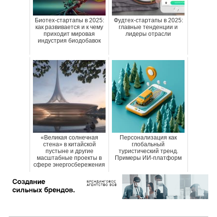
Биотех-стартапы в 2025:
Фудтех-стартапы в 2025:
как развивается и к чему
главные тенденции и
приходит мировая
лидеры отрасли
индустрия биодобавок
«Великая солнечная
Персонализация как
стена» в китайской
глобальный
пустыне и другие
туристический тренд.
масштабные проекты в
Примеры ИИ-платформ
сфере энергосбережения