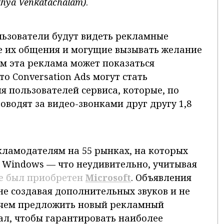
dhya
Venkatachalam
)
.
льзователи будут видеть рекламные
е их общения и могущие вызывать желание
ям эта реклама может показаться
о Conversation Ads могут стать
 пользователей сервиса, которые, по
водят за видео-звонками друг другу 1,8
кламодателям на 55 рынках, на которых
й Windows — что неудивительно, учитывая
e был приобретен
Microsoft
. Объявления
 не создавая дополнительных звуков и не
е чем предложить новый рекламный
вал, чтобы гарантировать наиболее