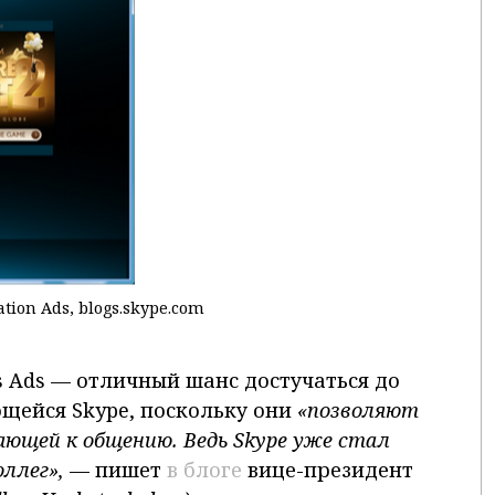
tion Ads, blogs.skype.com
s Ads — отличный шанс достучаться до
ющейся Skype, поскольку они
«позволяют
ающей к общению. Ведь Skype
уже стал
оллег»,
— пишет
в блоге
вице-президент