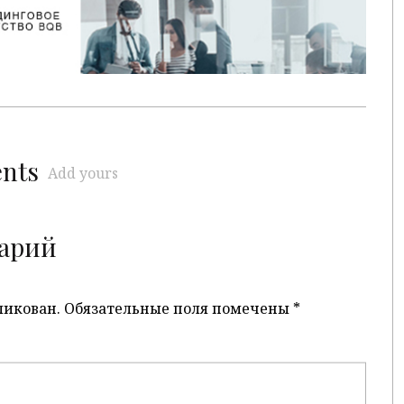
ents
Add yours
арий
ликован.
Обязательные поля помечены
*