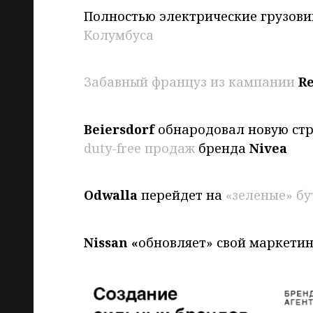
Полностью электрические грузови
Колумбуса
Забавный француз из кампании
R
Beiersdorf
обнародовал новую ст
duty-free продаж
бренда
Nivea
Odwalla
перейдет на
«зеленые» бу
Nissan «
обновляет» свой маркети