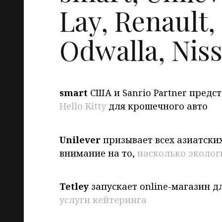
Lay, Renault,
Odwalla, Niss
smart
США и Sanrio Partner пред
Hello Kitty
для крошечного авто
Unilever
призывает всех азиатски
внимание на то,
насколько эколог
Tetley
запускает online-магазин 
услуги кейтеринга