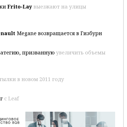
ки
Frito-
Lay
выезжают на улицы
enault
Megane возвращается в Гизбурн
ратегию, призванную
увеличить объемы
тылки в новом 2011 году
нг
с Leaf