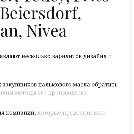
 Beiersdorf,
an, Nivea
ставляют несколько вариантов дизайна
с
х закупщиков пальмового масла обратить
ичны методы его производства
для компаний,
которые предоставляют