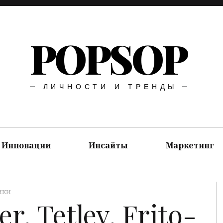
POPSOP
ЛИЧНОСТИ И ТРЕНДЫ
Инновации
Инсайты
Маркетинг
ики
r, Tetley, Frito-