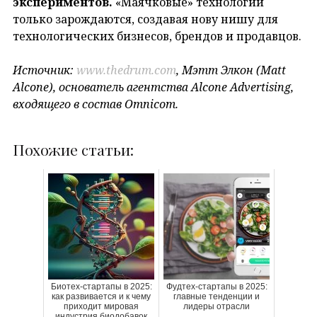
экспериментов.
«Маячковые» технологии
только зарождаются, создавая нову нишу для
технологических бизнесов, брендов и продавцов.
Источник:
www.thedrum.com
, Мэтт Элкон (Matt
Alcone), основатель агентства Alcone Advertising,
входящего в состав Omnicom.
Похожие статьи:
Биотех-стартапы в 2025:
Фудтех-стартапы в 2025:
как развивается и к чему
главные тенденции и
приходит мировая
лидеры отрасли
индустрия биодобавок