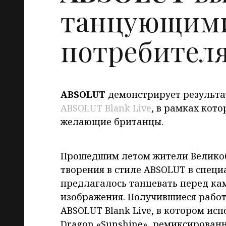
танцующим
потребител
ABSOLUT
демонстрирует результа
ABSOLUT Blank Live
, в рамках кот
желающие британцы.
Прошедшим летом жители Великоб
творения в стиле ABSOLUT в спец
предлагалось танцевать перед ка
изображения. Получившиеся работ
ABSOLUT Blank Live, в котором исп
Dragon «Sunshine», ремиксирован