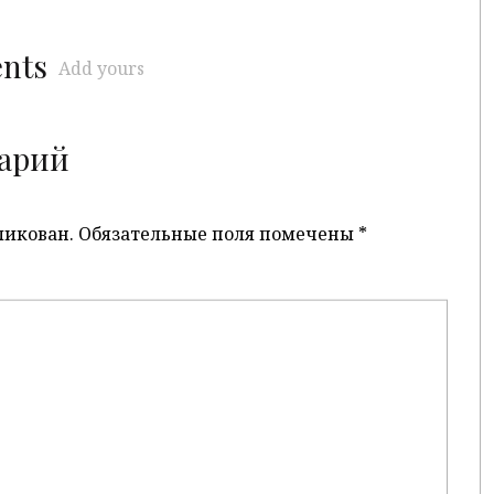
ents
Add yours
арий
ликован.
Обязательные поля помечены
*