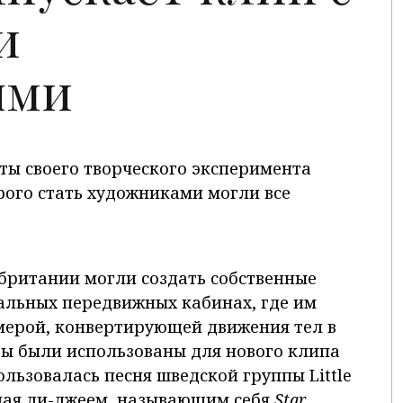
и
ями
ты своего творческого эксперимента
орого стать художниками могли все
ритании могли создать собственные
иальных передвижных кабинах, где им
мерой, конвертирующей движения тел в
ы были использованы для нового клипа
ользовалась песня шведской группы Little
ная ди-джеем, называющим себя
Star