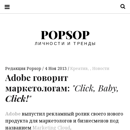
П
POPSOP
ЛИЧНОСТИ И ТРЕНДЫ
Редакция Popsop
4 Ноя 2013
Креатив
,
Новости
Adobe говорит
маркетологам:
"Click, Baby,
Click!
"
Adobe
выпустил рекламный ролик своего нового
продукта для маркетологов и бизнесменов под
названием
Marketing Cloud
.