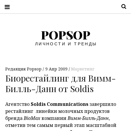
П
POPSOP
ЛИЧНОСТИ И ТРЕНДЫ
Редакция Popsop
9 Апр 2009
Маркетинг
Биорестайлинг для Вимм-
Билль-Данн от Soldis
Агентство
Soldis Communications
завершило
рестайлинг линейки молочных продуктов
бренда
BioMax
компании
Вимм-Билль-Данн
,
отметив тем самым первый этап масштабной