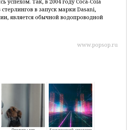
 успехом. Так, в 2004 году Coca-Cola
 стерлингов в запуск марки Dasani,
вии, является обычной водопроводной
www.popsop.ru
Продукты для
Банк решений: стратегии